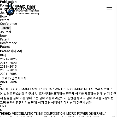
P
u
b
l
i
c
a
t
i
o
n
Polymer Nanocomposite
& Carbon Fiber Laboratory
Journal
Book
Patent
Conference
Patent
Journal
Book
Patent
Conference
Patent
Patent 카테고리
전체
2021~2025
2016~2020
2011~2015
2006~2010
2001~2005
Total 22건
2 페이지
2021~2025
7
"METHOD FOR MANUFACTURING CARBON FIBER COATING METAL CATALYST…"
본 발명은 탄소섬유 전구체 및 유기용매를 포함하는 전구체 섬유를 제조하는 단계; 상기 전구
체 섬유를 금속 이온 형태 또는 금속 이온에 리간드가 결합된 형태의 금속 촉매를 포함하는
코팅 용액에 함침시키는 단계; 상기 코팅 용액에 함침된 상기 전구체 섬유..
LINK
6
"HIGHLY VISCOELASTIC TE INK COMPOSITION, MICRO POWER GENERATI…"