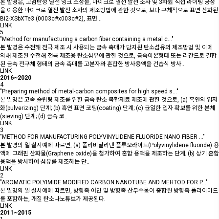
본 발명은, 고점탄성 열전 잉크 조성물, 마이크로 열전 발전 소자 및 3차원 직접 라이팅 공정
을 이용한 마이크로 열전 발전 소자의 제조방법에 관한 것으로, 보다 구체적으로 표면 산화된
Bi2-XSbXTe3 (0003c#x003c#2), 표면 ..
LINK
5
"Method for manufacturing a carbon fiber containing a metal c…"
본 발명은 수전해 전극 제조 시 사용되는 금속 촉매가 담지된 탄소섬유의 제조방법 및 이에
의해 제조된 수전해 전극 제조용 탄소섬유에 관한 것으로, 금속이온형태 또는 리간드로 결합
된 금속 전구체 형태의 금속 촉매를 고분자와 혼합한 방사용액을 건습식 방사..
LINK
2016~2020
4
"Preparing method of metal-carbon composites for high speed s…"
본 발명은 고속 슬립링 제조를 위한 금속-탄소 복합재료 제조에 관한 것으로, (a) 흑연의 입자
화(pulverizing) 단계; (b) 흑연 표면 코팅(coating) 단계; (c) 균일한 입자 확보를 위한 분체
(sieving) 단계; (d) 금속 코..
LINK
3
"METHOD FOR MANUFACTURING POLYVINYLIDENE FLUORIDE NANO FIBER …"
본 발명의 일 실시예에 따르면, (a) 폴리비닐리덴 플루오라이드(Polyvinylidene fluoride) 용
액에 그래핀 산화물(Graphene oxide)을 첨가하여 혼합 용액을 제조하는 단계; (b) 상기 혼합
용액을 방사하여 섬유를 제조하는 단..
LINK
2
"AROMATIC POLYIMIDE MODIFIED CARBON NANOTUBE AND MEHTOD FOR P…"
본 발명의 일 실시예에 따르면, 방향족 아민 및 방향족 산무수물이 중합된 방향족 폴리이미드
를 포함하는, 개질 탄소나노튜브가 제공된다.
LINK
2011~2015